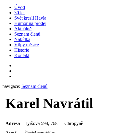
Úvod
30 let
Svět kreslí Havla
Humor na prodej
Aktuálně
Seznam členů
Nabídka
Vtipy měsíce
Historie
Kontakt
navigace:
Seznam členů
Karel Navrátil
Adresa
Tyršova 594, 768 11 Chropyně