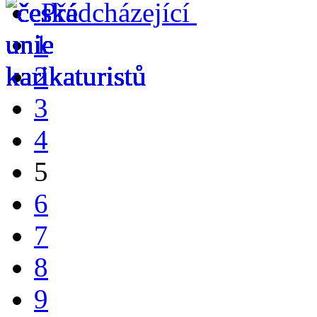
Předcházející
1
2
3
4
5
6
7
8
9