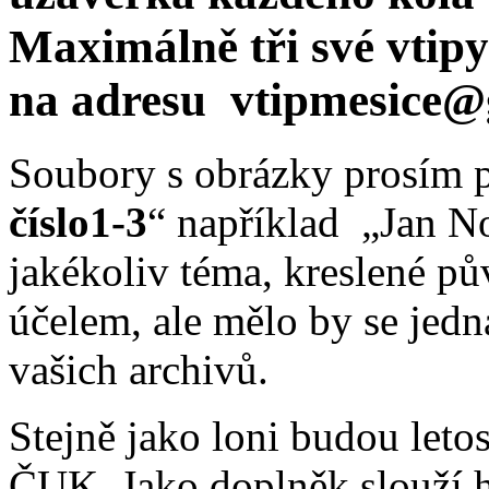
Maximálně
tři
své vtipy
na adresu
vtipmesice@
Soubory s obrázky prosím p
číslo1-3
“ například „Jan No
jakékoliv téma, kreslené p
účelem, ale mělo by se jedna
vašich archivů.
Stejně jako loni budou leto
ČUK. Jako doplněk slouží h