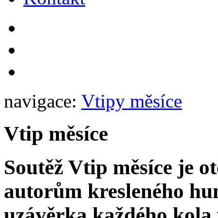
navigace:
Vtipy měsíce
Vtip měsíce
Soutěž Vtip měsíce je 
autorům kresleného hum
uzávěrka každého kola