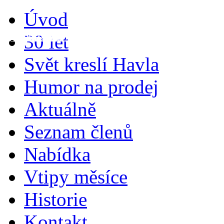
Úvod
30 let
Červenec 2022
Červen 2022
Květen 2022
Ročník 2021
Březen 2022
Duben 2022
Leden 2022
Srpen 2022
Únor 2022
Září 2022
Svět kreslí Havla
Humor na prodej
Aktuálně
Seznam členů
Nabídka
Vtipy měsíce
Historie
Kontakt